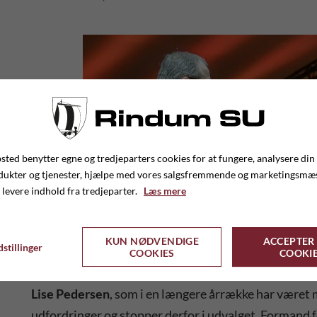
ted benytter egne og tredjeparters cookies for at fungere, analysere din
dukter og tjenester, hjælpe med vores salgsfremmende og marketingsmæ
 levere indhold fra tredjeparter.
Læs mere
KUN NØDVENDIGE
ACCEPTER 
stillinger
COOKIES
COOKI
Lise Pedersen
, som i en længere årrække har været 
udfordringer og stopper derfor i udvalget. Formand