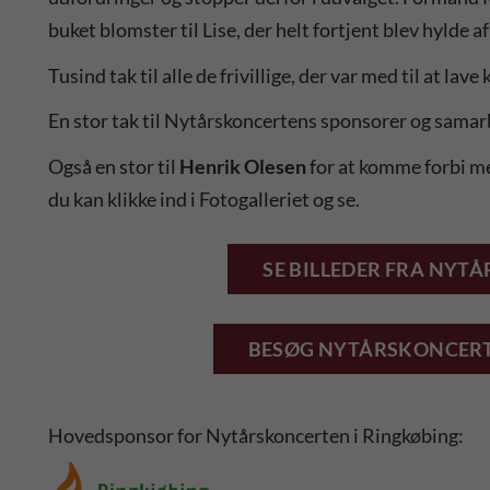
buket blomster til Lise, der helt fortjent blev hylde a
Tusind tak til alle de frivillige, der var med til at la
En stor tak til Nytårskoncertens sponsorer og sama
Også en stor til
Henrik Olesen
for at komme forbi me
du kan klikke ind i Fotogalleriet og se.
SE BILLEDER FRA NYT
BESØG NYTÅRSKONCERT
Hovedsponsor for Nytårskoncerten i Ringkøbing: