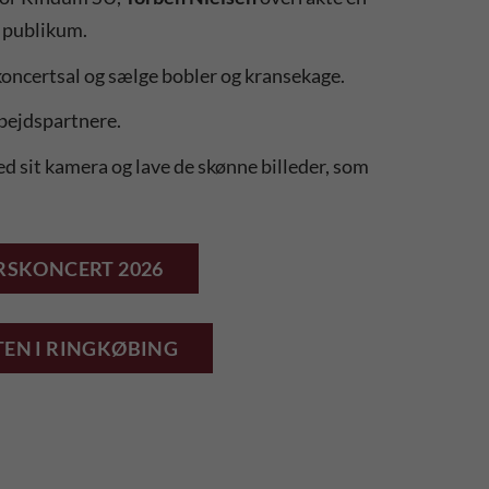
f publikum.
ve koncertsal og sælge bobler og kransekage.
rbejdspartnere.
d sit kamera og lave de skønne billeder, som
ÅRSKONCERT 2026
EN I RINGKØBING