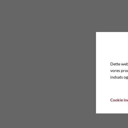
Dette webs
vores pro
indsats og
Cookie ind