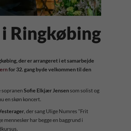
i Ringkøbing
købing, der er arrangeret i et samarbejde
jern
for 32. gang byde velkommen til den
e sopranen
Sofie Elkjær Jensen
som solist og
nu en skøn koncert.
Vesterager
, der sang Ulige Numres "Frit
nge mennesker har begge en baggrund i
ndkursus.