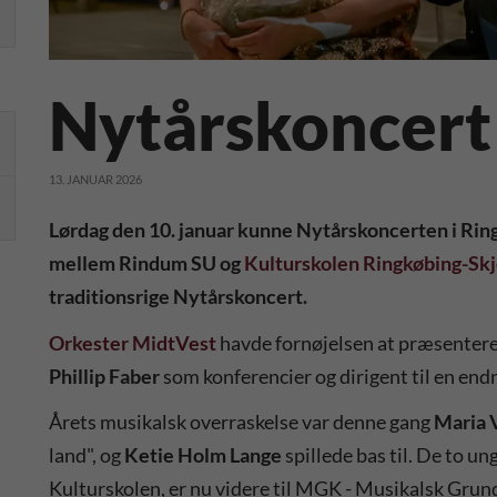
Nytårskoncert 
13. JANUAR 2026
Lørdag den 10. januar kunne Nytårskoncerten i Ring
mellem Rindum SU og
Kulturskolen Ringkøbing-Sk
traditionsrige Nytårskoncert.
Orkester MidtVest
havde fornøjelsen at præsenter
Phillip Faber
som konferencier og dirigent til en end
Årets musikalsk overraskelse var denne gang
Maria 
land", og
Ketie Holm Lange
spillede bas til. De to u
Kulturskolen, er nu videre til MGK - Musikalsk Gru