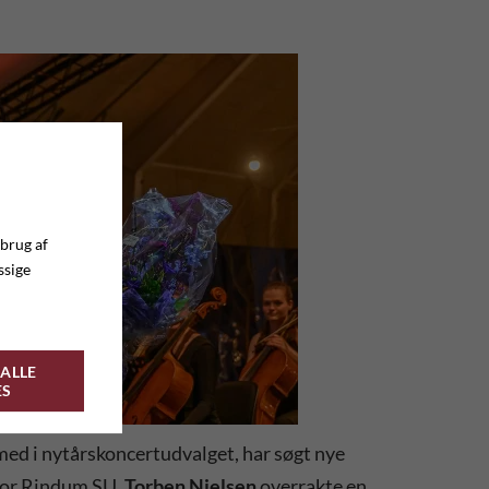
 brug af
ssige
ALLE
ES
med i nytårskoncertudvalget, har søgt nye
 for Rindum SU,
Torben Nielsen
overrakte en