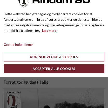
Tænker du
“jamen kører I ikke bare træerne på
Dette websted benytter egne og tredjeparters cookies for at
genbrugspladsen”!
Nej det gør vi ikke. Træerne bliver
fungere, analysere din brug af vores produkter og tjenester, hjælpe
indsamlet og brugt til kystbeskyttelse langs
med vores salgsfremmende og marketingsmæssige indsats og levere
Vestkysten.
indhold fra tredjeparter.
Læs mere
Tak til alle U11 drenge og piger og jeres familier for at
Cookie indstillinger
dele alle flyers rundt i byen!
KUN NØDVENDIGE COOKIES
Tak til alle jer der var med til at hjælpe klubben i dag,
det betyder mere end I aner når I stiller så mange op,
ACCEPTER ALLE COOKIES
når vi spørger om hjælp.
Forsat god lørdag til alle.