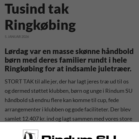
Tusind tak
Ringkøbing
5. JANUAR 2026
Lørdag var en masse skønne håndbold
børn med deres familier rundt i hele
Ringkøbing for at indsamle juletræer.
STORT TAK til alle jer, der har lagt jeres træ ud til os
og dermed støttet klubben, børn og unge i Rindum SU
håndbold så endnu flere kan komme til cup, fede
arrangementer i klubben og gode faciliteter. Der blev
samlet 12.407 kr. ind og lagt sammen med vores store
hjælp fra sponsorer til juletræsindsamling har
klubben indsamlet 20.407 kr.