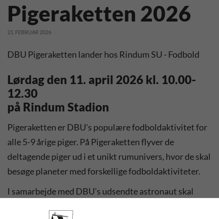
Pigeraketten 2026
21. FEBRUAR 2026
DBU Pigeraketten lander hos Rindum SU - Fodbold
Lørdag den 11. april 2026 kl. 10.00-
12.30
på Rindum Stadion
Pigeraketten er DBU's populære fodboldaktivitet for
alle 5-9 årige piger. På Pigeraketten flyver de
deltagende piger ud i et unikt rumunivers, hvor de skal
besøge planeter med forskellige fodboldaktiviteter.
I samarbejde med DBU's udsendte astronaut skal
pigerne samle energikugler, så de kan flyve hjem til