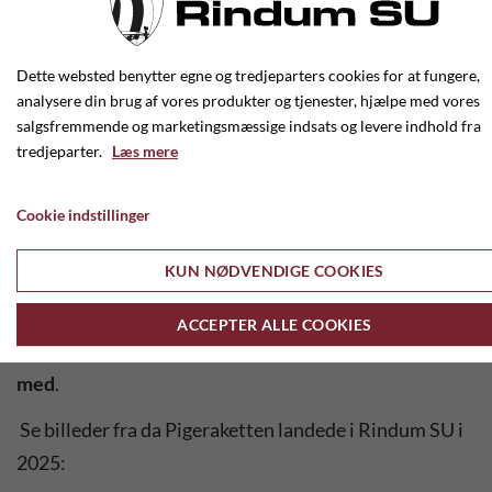
fodboldklubben på jorden igen.
DBU's astronaut og Rindum SU's trænere og hjælpere
Dette websted benytter egne og tredjeparters cookies for at fungere,
sørger for, at pigerne får nogle sjove timer med
analysere din brug af vores produkter og tjenester, hjælpe med vores
fodbold.
salgsfremmende og marketingsmæssige indsats og levere indhold fra
tredjeparter.
Læs mere
Pigerne skal ikke tilmelde sig, men blot møde op på
starttidspunktet, så de kan komme med rundt på alle
Cookie indstillinger
de spændende rumaktiviteter og eksperimenterer
med, hvad fodbold som idrætsaktivitet kan tilbyde.
KUN NØDVENDIGE COOKIES
Pigerne lander på jorden igen efter to timer.
ACCEPTER ALLE COOKIES
Det er gratis og uforpligtende, så tag dine veninder
med
.
Se billeder fra da Pigeraketten landede i Rindum SU i
2025: