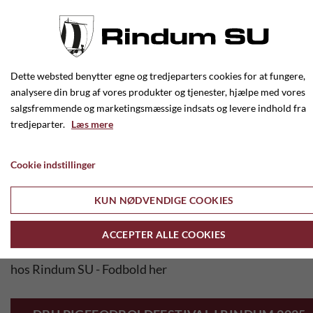
DBU Pigefodbold
Festival 2026
Dette websted benytter egne og tredjeparters cookies for at fungere,
21. FEBRUAR 2026
analysere din brug af vores produkter og tjenester, hjælpe med vores
salgsfremmende og marketingsmæssige indsats og levere indhold fra
DBU Jylland Region 2 inviterer til "Fodboldfestival for
tredjeparter.
Læs mere
piger" hos Rindum SU - Fodbold
Cookie indstillinger
Søndag den 10. maj 2026 fra kl. 10.00
på Rindum Stadion.
KUN NØDVENDIGE COOKIES
Nærmere oplysninver om fodboldfestivalen følger ...
ACCEPTER ALLE COOKIES
Klik ind og se billeder fra Pigefodboldfestival 2025
hos Rindum SU - Fodbold her